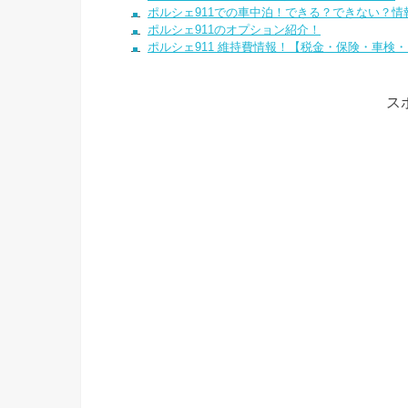
ポルシェ911での車中泊！できる？できない？情
ポルシェ911のオプション紹介！
ポルシェ911 維持費情報！【税金・保険・車検
ス