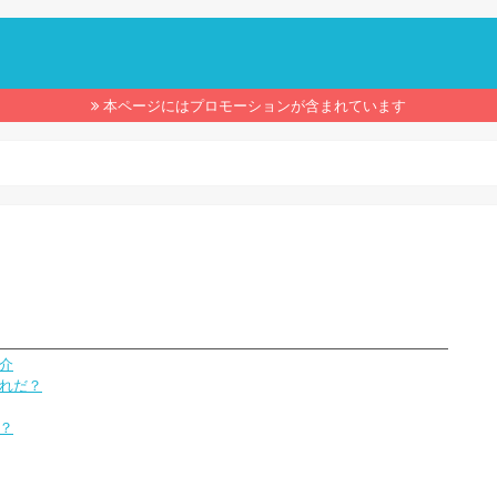
】
本ページにはプロモーションが含まれています
紹介
どれだ？
は？