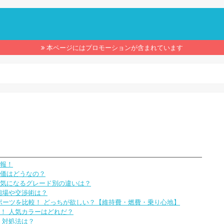
】
本ページにはプロモーションが含まれています
報！
価はどうなの？
気になるグレード別の違いは？
相場や交渉術は？
ポーツを比較！ どっちが欲しい？【維持費・燃費・乗り心地】
！ 人気カラーはどれだ？
、対処法は？