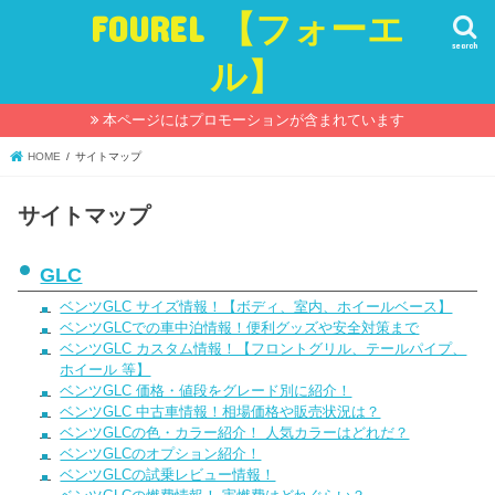
FOUREL 【フォーエ
search
ル】
本ページにはプロモーションが含まれています
HOME
サイトマップ
サイトマップ
GLC
ベンツGLC サイズ情報！【ボディ、室内、ホイールベース】
ベンツGLCでの車中泊情報！便利グッズや安全対策まで
ベンツGLC カスタム情報！【フロントグリル、テールパイプ、
ホイール 等】
ベンツGLC 価格・値段をグレード別に紹介！
ベンツGLC 中古車情報！相場価格や販売状況は？
ベンツGLCの色・カラー紹介！ 人気カラーはどれだ？
ベンツGLCのオプション紹介！
ベンツGLCの試乗レビュー情報！