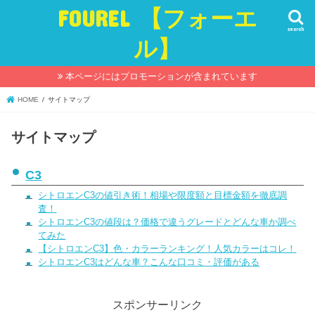
FOUREL 【フォーエ
search
ル】
本ページにはプロモーションが含まれています
HOME
サイトマップ
サイトマップ
C3
シトロエンC3の値引き術！相場や限度額と目標金額を徹底調
査！
シトロエンC3の値段は？価格で違うグレードとどんな車か調べ
てみた
【シトロエンC3】色・カラーランキング！人気カラーはコレ！
シトロエンC3はどんな車？こんな口コミ・評価がある
スポンサーリンク