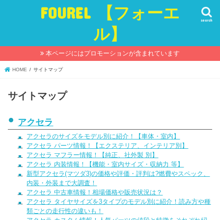
FOUREL 【フォーエ
search
ル】
本ページにはプロモーションが含まれています
HOME
サイトマップ
サイトマップ
アクセラ
アクセラのサイズをモデル別に紹介！【車体・室内】
アクセラ パーツ情報！【エクステリア、インテリア別】
アクセラ マフラー情報！【純正、社外製 別】
アクセラ 内装情報！【機能・室内サイズ・収納力 等】
新型アクセラ(マツダ3)の価格や評価・評判は?燃費やスペック、
内装・外装まで大調査！
アクセラ 中古車情報！相場価格や販売状況は？
アクセラ タイヤサイズを3タイプのモデル別に紹介！読み方や種
類ごとの走行性の違いも！