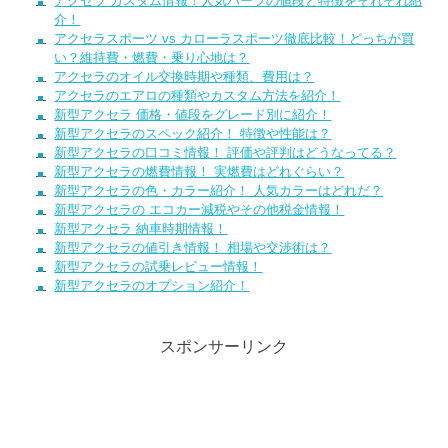
アクセラ カスタム情報！人気パーツの値段と特徴をそれぞれ紹
介！
アクセラスポーツ vs カローラスポーツ徹底比較！どっちが買
い？維持費・燃費・乗り心地は？
アクセラのオイル交換時期や種類、費用は？
アクセラのエアロの種類やカスタム方法を紹介！
新型アクセラ 価格・値段をグレード別に紹介！
新型アクセラのスペック紹介！ 特徴や性能は？
新型アクセラの口コミ情報！ 評価や評判はどうなってる？
新型アクセラの燃費情報！ 実燃費はどれぐらい？
新型アクセラの色・カラー紹介！ 人気カラーはどれだ？
新型アクセラの エコカー減税やその他税金情報！
新型アクセラ 納車時期情報！
新型アクセラの値引き情報！ 相場や交渉術は？
新型アクセラの試乗レビュー情報！
新型アクセラのオプション紹介！
スポンサーリンク