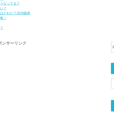
どうなってる？
らい？
はどれだ？2019最新
情報！
は？
ポンサーリンク