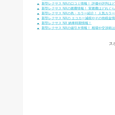
新型レクサス NXの口コミ情報！ 評価や評判は
新型レクサス NXの燃費情報！ 実燃費はどれぐ
新型レクサス NXの色・カラー紹介！ 人気カラー
新型レクサス NXの エコカー減税やその他税金
新型レクサス NX 納車時期情報！
新型レクサス NXの値引き情報！ 相場や交渉術
ス