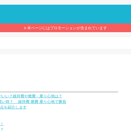
】
本ページにはプロモーションが含まれています
ちがいい？維持費や燃費・乗り心地は？
お買い得？ 維持費 燃費 乗り心地で勝負
意点を紹介します
介！
は？