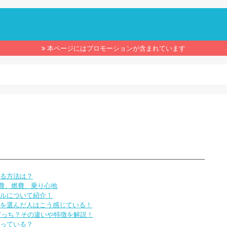
】
本ページにはプロモーションが含まれています
る方法は？
持費、燃費、乗り心地
デルについて紹介！
を選んだ人はこう感じている！
どっち？その違いや特徴を解説！
っている？