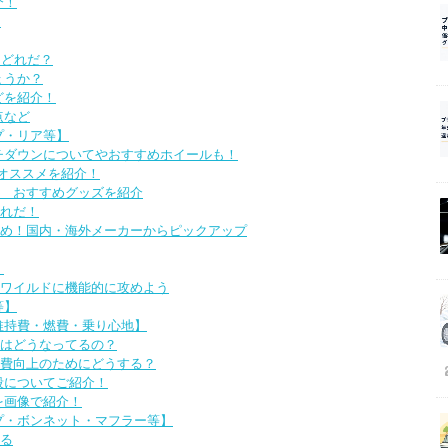
介！
？
はどれだ？
ょうか？
どを紹介！
点など
プ・リア等】
チダウンについてやおすすめホイールも！
オススメを紹介！
 おすすめグッズを紹介
れだ！
め！国内・海外メーカーからピックアップ
！
ワイルドに機能的に攻めよう
等】
維持費・燃費・乗り心地】
はどうなってるの？
費向上のためにどうする？
段についてご紹介！
を画像で紹介！
プ・ボンネット・マフラー等】
る