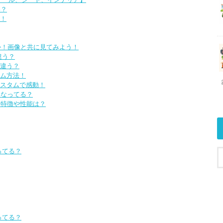
い？
介！
か！画像と共に見てみよう！
違う？
違う？
ム方法！
スタムで感動！
うなってる？
！ 特徴や性能は？
ってる？
ってる？