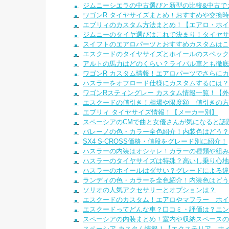
ジムニーシエラの中古選びと新型の比較&中古で
ワゴンR タイヤサイズまとめ！おすすめや交換
エブリィのカスタム方法まとめ！【エアロ・ホイ
ジムニーのタイヤ選びはこれで決まり！タイヤサ
スイフトのエアロパーツとおすすめカスタムはこ
エスクードのタイヤサイズとホイールのスペック
アルトの馬力はどのくらい？ライバル車とも徹底
ワゴンR カスタム情報！エアロパーツでさらに
ハスラーをオフロード仕様にカスタムするには？
ワゴンRスティングレー カスタム情報一覧！【
エスクードの値引き！相場や限度額 値引きの方
エブリィ タイヤサイズ情報！【メーカー別】
スペーシアのCMで曲と女優さんが気になると話
バレーノの色・カラー全色紹介！内装色はどう？
SX4 S-CROSS価格・値段をグレード別に紹介！
ハスラーの内装はオシャレ！カラーの種類や組み
ハスラーのタイヤサイズは特殊？高いし乗り心地
ハスラーのホイールはダサい？グレードによる違
ランディの色・カラーを全色紹介！内装色はどう
ソリオの人気アクセサリーとオプションは？
エスクードのカスタム！エアロやマフラー ホイ
エスクードってどんな車？口コミ・評価は？エン
スペーシアの内装まとめ！室内や収納スペースの
スペーシア カスタム情報！【エクステリア、ホ