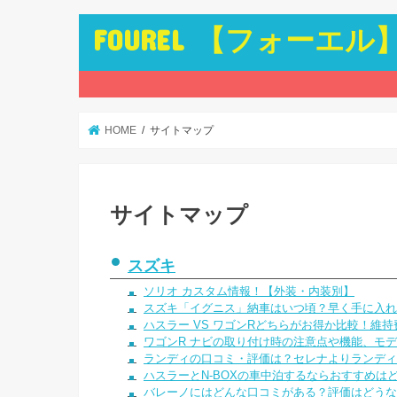
FOUREL 【フォーエル
HOME
サイトマップ
サイトマップ
スズキ
ソリオ カスタム情報！【外装・内装別】
スズキ「イグニス」納車はいつ頃？早く手に入れ
ハスラー VS ワゴンRどちらがお得か比較！維
ワゴンR ナビの取り付け時の注意点や機能、モ
ランディの口コミ・評価は？セレナよりランディ
ハスラーとN-BOXの車中泊するならおすすめは
バレーノにはどんな口コミがある？評価はどうな