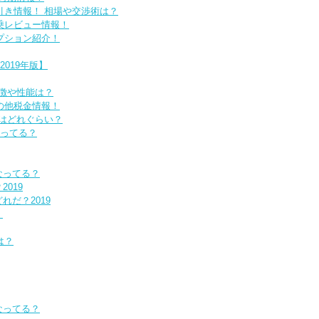
値引き情報！ 相場や交渉術は？
試乗レビュー情報！
オプション紹介！
019年版】
特徴や性能は？
その他税金情報！
費はどれぐらい？
なってる？
なってる？
019
だ？2019
！
は？
なってる？