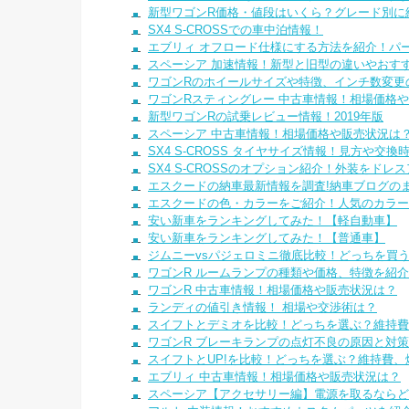
新型ワゴンR価格・値段はいくら？グレード別に
SX4 S-CROSSでの車中泊情報！
エブリィ オフロード仕様にする方法を紹介！パ
スペーシア 加速情報！新型と旧型の違いやおす
ワゴンRのホイールサイズや特徴、インチ数変更
ワゴンRスティングレー 中古車情報！相場価格
新型ワゴンRの試乗レビュー情報！2019年版
スペーシア 中古車情報！相場価格や販売状況は
SX4 S-CROSS タイヤサイズ情報！見方や
SX4 S-CROSSのオプション紹介！外装をドレ
エスクードの納車最新情報を調査!納車ブログの
エスクードの色・カラーをご紹介！人気のカラー
安い新車をランキングしてみた！【軽自動車】
安い新車をランキングしてみた！【普通車】
ジムニーvsパジェロミニ徹底比較！どっちを買
ワゴンR ルームランプの種類や価格、特徴を紹
ワゴンR 中古車情報！相場価格や販売状況は？
ランディの値引き情報！ 相場や交渉術は？
スイフトとデミオを比較！どっちを選ぶ？維持費
ワゴンR ブレーキランプの点灯不良の原因と対
スイフトとUP!を比較！どっちを選ぶ？維持費
エブリィ 中古車情報！相場価格や販売状況は？
スペーシア【アクセサリー編】電源を取るならど