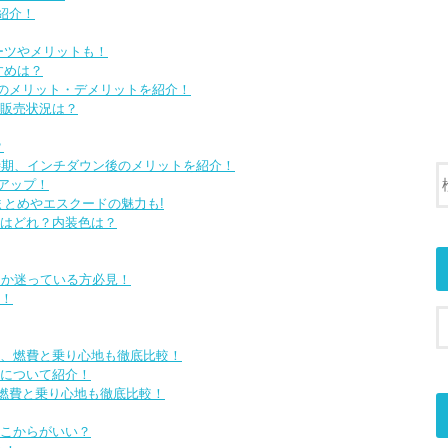
紹介！
ーツやメリットも！
すめは？
のメリット・デメリットを紹介！
や販売状況は？
？
交換時期、インチダウン後のメリットを紹介！
スアップ！
まとめやエスクードの魅力も!
はどれ？内装色は？
うか迷っている方必見！
介！
、燃費と乗り心地も徹底比較！
策について紹介！
、燃費と乗り心地も徹底比較！
こからがいい？