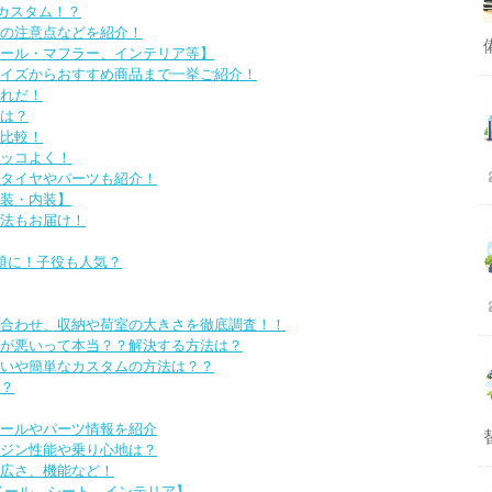
カスタム！？
時の注意点などを紹介！
ール・マフラー、インテリア等】
イズからおすすめ商品まで一挙ご紹介！
れだ！
は？
比較！
カッコよく！
タイヤやパーツも紹介！
外装・内装】
法もお届け！
題に！子役も人気？
合わせ、収納や荷室の大きさを徹底調査！！
が悪いって本当？？解決する方法は？
いや簡単なカスタムの方法は？？
？
ールやパーツ情報を紹介
ジン性能や乗り心地は？
広さ、機能など！
イール、シート、インテリア】