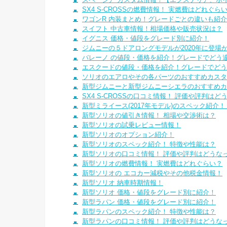
SX4 S-CROSSの燃費情報！ 実燃費はどれぐら
ワゴンR 内装まとめ！グレードごとの違いも紹
スイフト 中古車情報！相場価格や販売状況は？
イグニス 価格・値段をグレード別に紹介！
ジムニーの５ドアロングモデルが2020年に登場
バレーノ の値段・価格を紹介！グレードでどう
エスクードの値段・価格を紹介！グレードでどう
ソリオのエアロやその各パーツのおすすめカスタ
新型ジムニーと新型ジムニーシエラのおすすめカ
SX4 S-CROSSの口コミ情報！ 評価や評判はど
新型ミライース(2017年モデル)のスペック紹介
新型ソリオの値引き情報！ 相場や交渉術は？
新型ソリオの試乗レビュー情報！
新型ソリオのオプション紹介！
新型ソリオのスペック紹介！ 特徴や性能は？
新型ソリオの口コミ情報！ 評価や評判はどうな
新型ソリオの燃費情報！ 実燃費はどれぐらい？
新型ソリオの エコカー減税やその他税金情報！
新型ソリオ 納車時期情報！
新型ソリオ 価格・値段をグレード別に紹介！
新型ラパン 価格・値段をグレード別に紹介！
新型ラパンのスペック紹介！ 特徴や性能は？
新型ラパンの口コミ情報！ 評価や評判はどうな