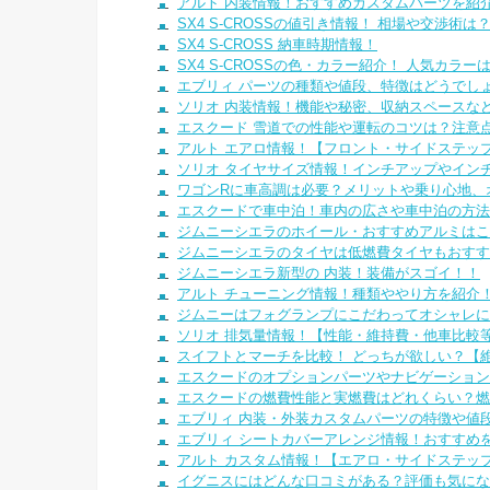
アルト 内装情報！おすすめカスタムパーツを紹
SX4 S-CROSSの値引き情報！ 相場や交渉術は
SX4 S-CROSS 納車時期情報！
SX4 S-CROSSの色・カラー紹介！ 人気カラー
エブリィ パーツの種類や値段、特徴はどうでし
ソリオ 内装情報！機能や秘密、収納スペースな
エスクード 雪道での性能や運転のコツは？注意
アルト エアロ情報！【フロント・サイドステッ
ソリオ タイヤサイズ情報！インチアップやイン
ワゴンRに車高調は必要？メリットや乗り心地、
エスクードで車中泊！車内の広さや車中泊の方法
ジムニーシエラのホイール・おすすめアルミはこ
ジムニーシエラのタイヤは低燃費タイヤもおすす
ジムニーシエラ新型の 内装！装備がスゴイ！！
アルト チューニング情報！種類ややり方を紹介
ジムニーはフォグランプにこだわってオシャレに
ソリオ 排気量情報！【性能・維持費・他車比較
スイフトとマーチを比較！ どっちが欲しい？【
エスクードのオプションパーツやナビゲーション
エスクードの燃費性能と実燃費はどれくらい？燃
エブリィ 内装・外装カスタムパーツの特徴や値
エブリィ シートカバーアレンジ情報！おすすめ
アルト カスタム情報！【エアロ・サイドステッ
イグニスにはどんな口コミがある？評価も気にな