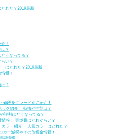
どれだ？2019最新
紹介！
能は？
はどうなってる？
ぐらい？
ーはどれだ？2019最新
金情報！
術は？
価格・値段をグレード別に紹介！
スペック紹介！ 特徴や性能は？
価や評判はどうなってる？
燃費情報！ 実燃費はどれぐらい？
色・カラー紹介！ 人気カラーはどれだ？
 エコカー減税やその他税金情報！
車時期情報！