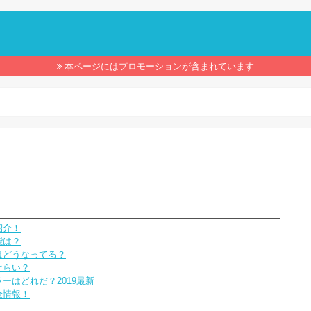
】
本ページにはプロモーションが含まれています
紹介！
能は？
はどうなってる？
ぐらい？
ーはどれだ？2019最新
金情報！