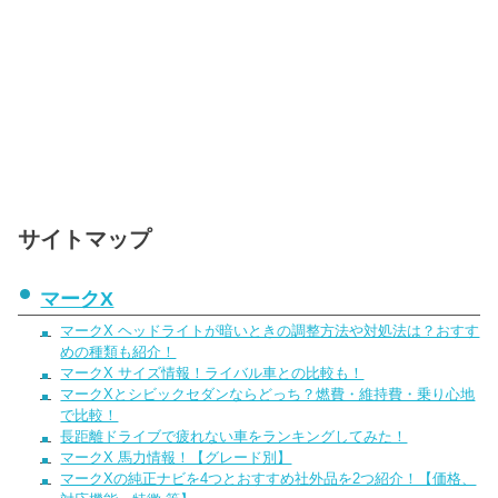
サイトマップ
マークX
マークX ヘッドライトが暗いときの調整方法や対処法は？おすす
めの種類も紹介！
マークX サイズ情報！ライバル車との比較も！
マークXとシビックセダンならどっち？燃費・維持費・乗り心地
で比較！
長距離ドライブで疲れない車をランキングしてみた！
マークX 馬力情報！【グレード別】
マークXの純正ナビを4つとおすすめ社外品を2つ紹介！【価格、