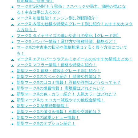
対応機能、特徴 等】
マークX“GRMN”もう完売！？スペックや馬力、価格が気にな
る！中古は手に入るの？
マークX 加速性能！エンジン別に2種類紹介！
マークX 内装の仕様や特徴をグレード別に紹介！おすすめカスタ
ム方法も！
マークX タイヤサイズの違いや走りの変化【グレード別】
マークX バンパー情報！選び方や各種特徴、価格など！
マークXの中古車の状況や価格相場は？安く買う方法について
も！
マークX エアロパーツやアルミホイールのおすすめ情報まとめ！
マークX マフラー情報！価格や特徴を紹介！
新型マークX 価格・値段をグレード別に紹介！
新型マークXのスペック紹介！ 特徴や性能は？
新型マークXの口コミ情報！ 評価や評判はどうなってる？
新型マークXの燃費情報！ 実燃費はどれぐらい？
新型マークXの色・カラー紹介！ 人気カラーはどれだ？
新型マークXの エコカー減税やその他税金情報！
新型マークX 納車時期情報！
新型マークXの値引き情報！ 相場や交渉術は？
新型マークXの試乗レビュー情報！
新型マークXのオプション紹介！