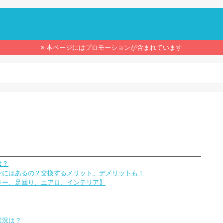
】
本ページにはプロモーションが含まれています
は？
ンにはあるの？交換するメリット、デメリットも！
ラー、足回り、エアロ、インテリア】
状況は？