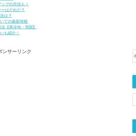
アップの方法も！
ラーはどれだ？
法は？
いての最新情報
処法【寒冷地・雪国】
いも紹介！
ポンサーリンク