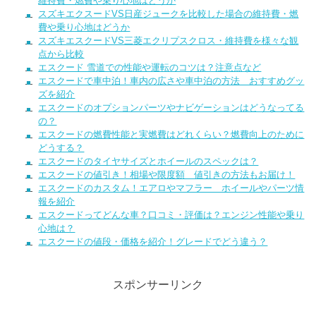
維持費・燃費や乗り心地はどうか
スズキエクスードVS日産ジュークを比較した場合の維持費・燃
費や乗り心地はどうか
スズキエスクードVS三菱エクリプスクロス・維持費を様々な観
点から比較
エスクード 雪道での性能や運転のコツは？注意点など
エスクードで車中泊！車内の広さや車中泊の方法 おすすめグッ
ズを紹介
エスクードのオプションパーツやナビゲーションはどうなってる
の？
エスクードの燃費性能と実燃費はどれくらい？燃費向上のために
どうする？
エスクードのタイヤサイズとホイールのスペックは？
エスクードの値引き！相場や限度額 値引きの方法もお届け！
エスクードのカスタム！エアロやマフラー ホイールやパーツ情
報を紹介
エスクードってどんな車？口コミ・評価は？エンジン性能や乗り
心地は？
エスクードの値段・価格を紹介！グレードでどう違う？
スポンサーリンク