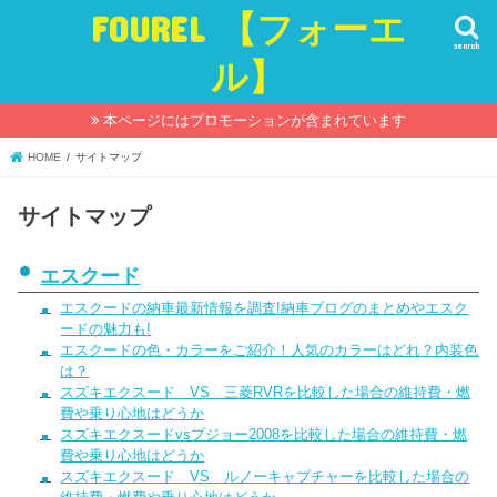
FOUREL 【フォーエ
search
ル】
本ページにはプロモーションが含まれています
HOME
サイトマップ
サイトマップ
エスクード
エスクードの納車最新情報を調査!納車ブログのまとめやエスク
ードの魅力も!
エスクードの色・カラーをご紹介！人気のカラーはどれ？内装色
は？
スズキエクスード VS 三菱RVRを比較した場合の維持費・燃
費や乗り心地はどうか
スズキエクスードvsプジョー2008を比較した場合の維持費・燃
費や乗り心地はどうか
スズキエクスード VS ルノーキャプチャーを比較した場合の