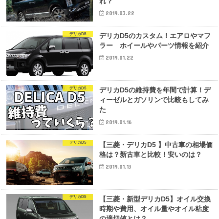
れ？
2019.03.22
デリカD5
デリカD5のカスタム！エアロやマフ
ラー ホイールやパーツ情報を紹介
2019.01.22
デリカD5
デリカD5の維持費を年間で計算！デ
ィーゼルとガソリンで比較もしてみ
た
2019.01.16
デリカD5
【三菱・デリカD5 】中古車の相場価
格は？新古車と比較！安いのは？
2019.01.13
デリカD5
【三菱・新型デリカD5】オイル交換
時期や費用、オイル量やオイル粘度
の適切値とは？