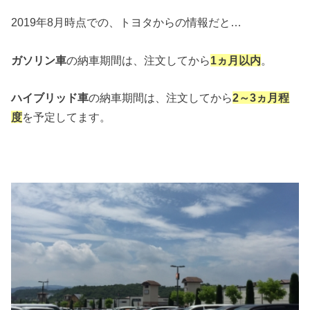
2019年8月時点での、トヨタからの情報だと…
ガソリン車
の納車期間は、注文してから
1ヵ月以内
。
ハイブリッド車
の納車期間は、注文してから
2～3ヵ月程
度
を予定してます。