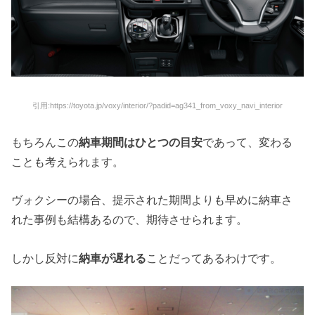
引用:https://toyota.jp/voxy/interior/?padid=ag341_from_voxy_navi_interior
もちろんこの
納車期間はひとつの目安
であって、変わる
ことも考えられます。
ヴォクシーの場合、提示された期間よりも早めに納車さ
れた事例も結構あるので、期待させられます。
しかし反対に
納車が遅れる
ことだってあるわけです。