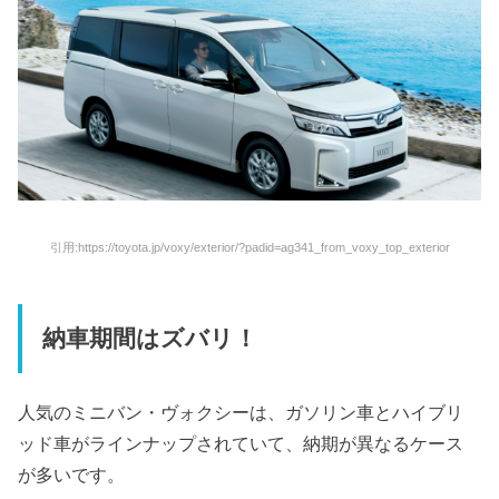
引用:https://toyota.jp/voxy/exterior/?padid=ag341_from_voxy_top_exterior
納車期間はズバリ！
人気のミニバン・ヴォクシーは、ガソリン車とハイブリ
ッド車がラインナップされていて、納期が異なるケース
が多いです。