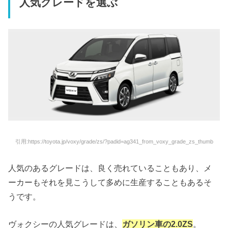
人気グレードを選ぶ
引用:https://toyota.jp/voxy/grade/zs/?padid=ag341_from_voxy_grade_zs_thumb
人気のあるグレードは、良く売れていることもあり、メ
ーカーもそれを見こうして多めに生産することもあるそ
うです。
ヴォクシーの人気グレードは、
ガソリン車の2.0ZS
。