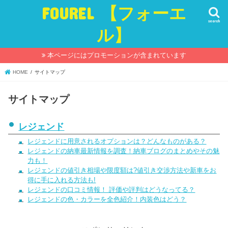
FOUREL 【フォーエ
search
ル】
本ページにはプロモーションが含まれています
HOME
サイトマップ
サイトマップ
レジェンド
レジェンドに用意されるオプションは？どんなものがある？
レジェンドの納車最新情報を調査！納車ブログのまとめやその魅
力も！
レジェンドの値引き相場や限度額は?値引き交渉方法や新車をお
得に手に入れる方法も!
レジェンドの口コミ情報！ 評価や評判はどうなってる？
レジェンドの色・カラーを全色紹介！内装色はどう？