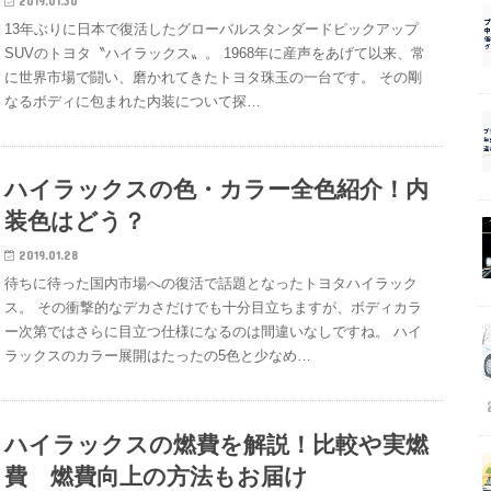
2019.01.30
13年ぶりに日本で復活したグローバルスタンダードピックアップ
SUVのトヨタ〝ハイラックス〟。 1968年に産声をあげて以来、常
に世界市場で闘い、磨かれてきたトヨタ珠玉の一台です。 その剛
なるボディに包まれた内装について探…
ハイラックスの色・カラー全色紹介！内
装色はどう？
2019.01.28
待ちに待った国内市場への復活で話題となったトヨタハイラック
ス。 その衝撃的なデカさだけでも十分目立ちますが、ボディカラ
ー次第ではさらに目立つ仕様になるのは間違いなしですね。 ハイ
ラックスのカラー展開はたったの5色と少なめ…
ハイラックスの燃費を解説！比較や実燃
費 燃費向上の方法もお届け