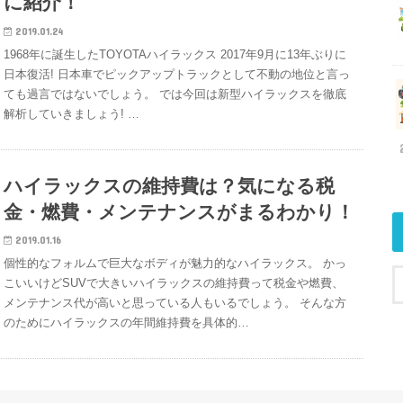
に紹介！
2019.01.24
1968年に誕生したTOYOTAハイラックス 2017年9月に13年ぶりに
日本復活! 日本車でピックアップトラックとして不動の地位と言っ
ても過言ではないでしょう。 では今回は新型ハイラックスを徹底
解析していきましょう! …
ハイラックスの維持費は？気になる税
金・燃費・メンテナンスがまるわかり！
2019.01.16
個性的なフォルムで巨大なボディが魅力的なハイラックス。 かっ
こいいけどSUVで大きいハイラックスの維持費って税金や燃費、
メンテナンス代が高いと思っている人もいるでしょう。 そんな方
のためにハイラックスの年間維持費を具体的…