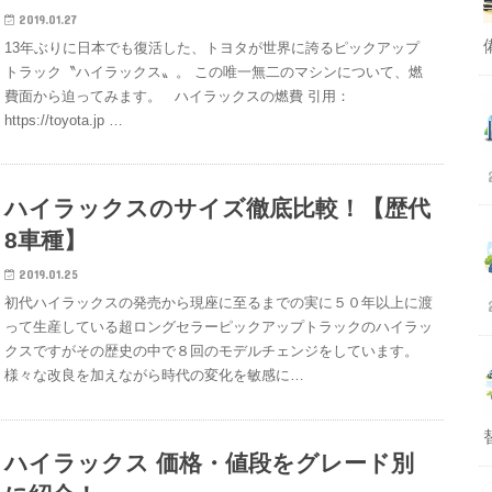
2019.01.27
13年ぶりに日本でも復活した、トヨタが世界に誇るピックアップ
トラック〝ハイラックス〟。 この唯一無二のマシンについて、燃
費面から迫ってみます。 ハイラックスの燃費 引用：
https://toyota.jp …
ハイラックスのサイズ徹底比較！【歴代
8車種】
2019.01.25
初代ハイラックスの発売から現座に至るまでの実に５０年以上に渡
って生産している超ロングセラーピックアップトラックのハイラッ
クスですがその歴史の中で８回のモデルチェンジをしています。
様々な改良を加えながら時代の変化を敏感に…
ハイラックス 価格・値段をグレード別