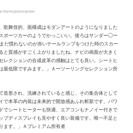
://toyota.jp/prius/grade/
、歌舞伎的、面構成はモダンアートのようになりました
スポーツカーのようでかっこいい。後ろはサンダー◯ー
つまだ慣れないのが赤いテールランプをつけた時のスカー
ると質感がすごく上がりましたね。ナビの画面が大きく
セレクションの合成皮革の感触はとても良い。シートヒ
は最低限ですみます。」Ａーツーリングセレクション所
て造形され、洗練されていると感じ、その集合体として
イで本革の内装は未来的で開放感あふれ斬新です。パワ
ドでシートヒーターも快適、エアコンもナノイー付きで
ップディスプレイも見やすく良い装備です。唯一不足と
ります。」Ａプレミアム所有者