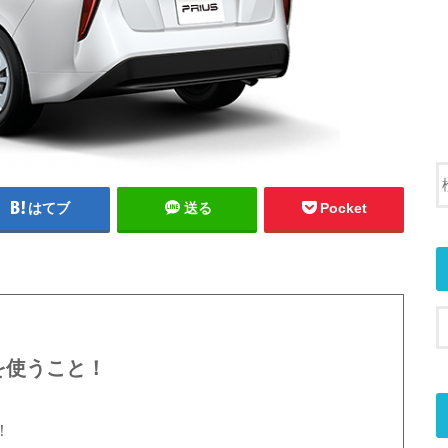
はてブ
送る
Pocket
を使うこと！
！