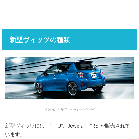
新型ヴィッツの種類
引用元：http://toyota.jp/vitz/style/
新型ヴィッツには”F”、”U”、Jewela”、”RS”が販売されて
います。