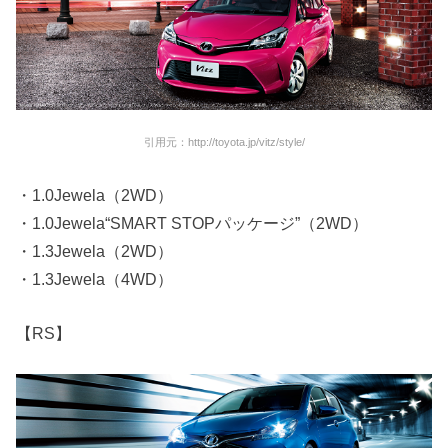
引用元：http://toyota.jp/vitz/style/
・1.0Jewela（2WD）
・1.0Jewela“SMART STOPパッケージ”（2WD）
・1.3Jewela（2WD）
・1.3Jewela（4WD）
【RS】