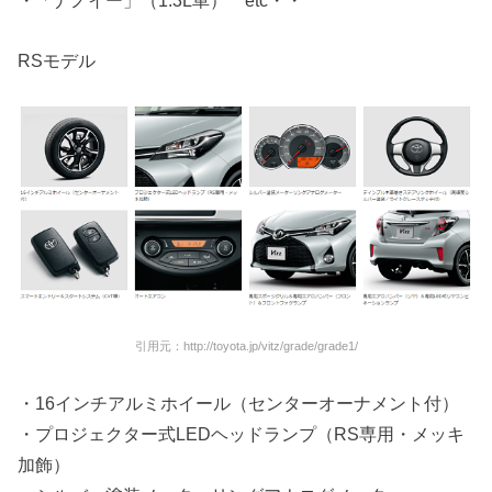
・「ナノイー」（1.3L車） etc・・
RSモデル
引用元：http://toyota.jp/vitz/grade/grade1/
・16インチアルミホイール（センターオーナメント付）
・プロジェクター式LEDヘッドランプ（RS専用・メッキ
加飾）