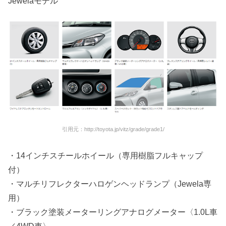
Jewelaモデル
引用元：http://toyota.jp/vitz/grade/grade1/
・14インチスチールホイール（専用樹脂フルキャップ
付）
・マルチリフレクターハロゲンヘッドランプ（Jewela専
用）
・ブラック塗装メーターリングアナログメーター〈1.0L車