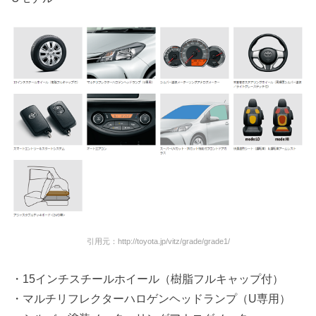
引用元：http://toyota.jp/vitz/grade/grade1/
・15インチスチールホイール（樹脂フルキャップ付）
・マルチリフレクターハロゲンヘッドランプ（U専用）