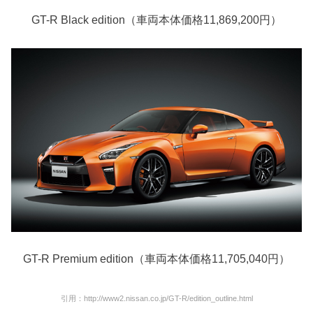
GT-R Black edition（車両本体価格11,869,200円）
GT-R Premium edition（車両本体価格11,705,040円）
引用：http://www2.nissan.co.jp/GT-R/edition_outline.html