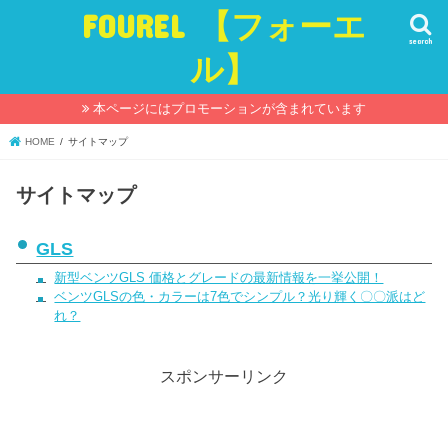
FOUREL 【フォーエ
search
ル】
本ページにはプロモーションが含まれています
HOME
サイトマップ
サイトマップ
GLS
新型ベンツGLS 価格とグレードの最新情報を一挙公開！
ベンツGLSの色・カラーは7色でシンプル？光り輝く〇〇派はど
れ？
スポンサーリンク