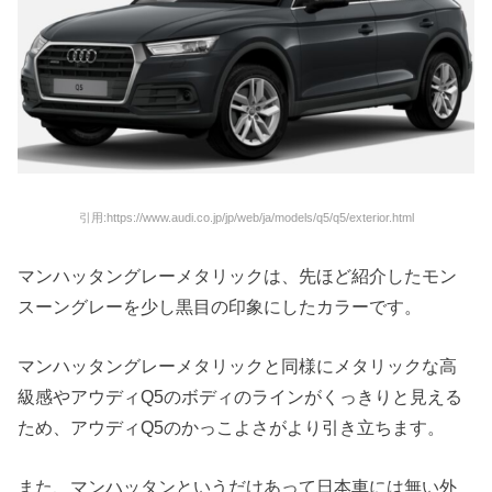
引用:https://www.audi.co.jp/jp/web/ja/models/q5/q5/exterior.html
マンハッタングレーメタリックは、先ほど紹介したモン
スーングレーを少し黒目の印象にしたカラーです。
マンハッタングレーメタリックと同様にメタリックな高
級感やアウディQ5のボディのラインがくっきりと見える
ため、アウディQ5のかっこよさがより引き立ちます。
また、マンハッタンというだけあって日本車には無い外