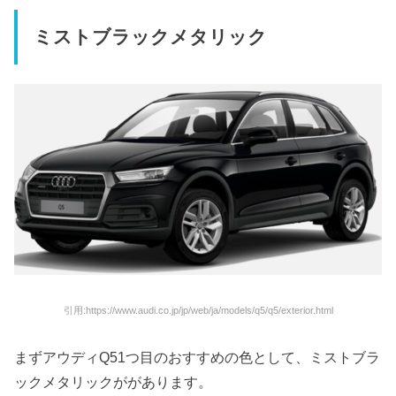
ミストブラックメタリック
引用:https://www.audi.co.jp/jp/web/ja/models/q5/q5/exterior.html
まずアウディQ51つ目のおすすめの色として、ミストブラ
ックメタリックががあります。