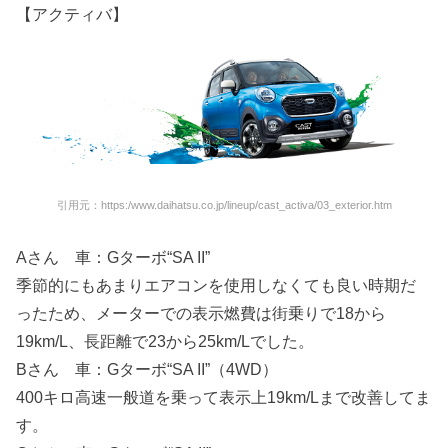
【アクティバ】
引用元：https:/www.daihatsu.co.jp/lineup/cast_activa/03_exterior.htm
Aさん 車：Gターボ“SA II”
季節的にもあまりエアコンを使用しなくても良い時期だ
ったため、メーターでの表示燃費は街乗りで18から
19km/L、長距離で23から25km/Lでした。
Bさん 車：Gターボ“SA II”（4WD）
400キロ高速一般道を乗って表示上19km/Lまで改善してま
す。