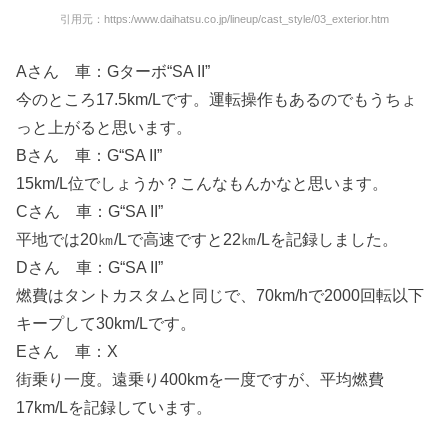
引用元：https:/www.daihatsu.co.jp/lineup/cast_style/03_exterior.htm
Aさん 車：Gターボ“SA II”
今のところ17.5km/Lです。運転操作もあるのでもうちょ
っと上がると思います。
Bさん 車：G“SA II”
15km/L位でしょうか？こんなもんかなと思います。
Cさん 車：G“SA II”
平地では20㎞/Lで高速ですと22㎞/Lを記録しました。
Dさん 車：G“SA II”
燃費はタントカスタムと同じで、70km/hで2000回転以下
キープして30km/Lです。
Eさん 車：X
街乗り一度。遠乗り400kmを一度ですが、平均燃費
17km/Lを記録しています。