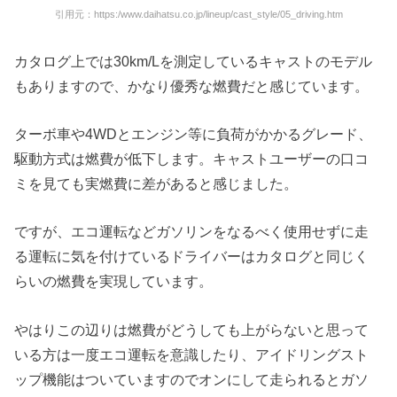
引用元：https:/www.daihatsu.co.jp/lineup/cast_style/05_driving.htm
カタログ上では30km/Lを測定しているキャストのモデル
もありますので、かなり優秀な燃費だと感じています。
ターボ車や4WDとエンジン等に負荷がかかるグレード、
駆動方式は燃費が低下します。キャストユーザーの口コ
ミを見ても実燃費に差があると感じました。
ですが、エコ運転などガソリンをなるべく使用せずに走
る運転に気を付けているドライバーはカタログと同じく
らいの燃費を実現しています。
やはりこの辺りは燃費がどうしても上がらないと思って
いる方は一度エコ運転を意識したり、アイドリングスト
ップ機能はついていますのでオンにして走られるとガソ