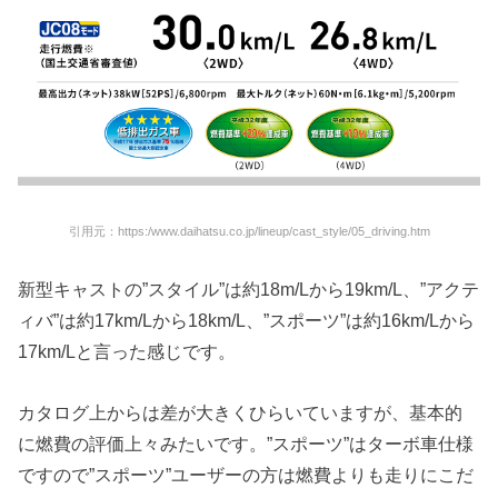
引用元：https:/www.daihatsu.co.jp/lineup/cast_style/05_driving.htm
新型キャストの”スタイル”は約18m/Lから19km/L、”アクテ
ィバ”は約17km/Lから18km/L、”スポーツ”は約16km/Lから
17km/Lと言った感じです。
カタログ上からは差が大きくひらいていますが、基本的
に燃費の評価上々みたいです。”スポーツ”はターボ車仕様
ですので”スポーツ”ユーザーの方は燃費よりも走りにこだ