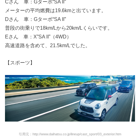
Cさん 車：Gターボ“SA II”
メーターの平均燃費は19.6kmと出ています。
Dさん 車：Gターボ“SA II”
普段の街乗りで18km/Lから20km/Lくらいです。
Eさん 車：X”SA II”（4WD）
高速道路を含めて、21.5km/Lでした。
【スポーツ】
引用元：http://www.daihatsu.co.jp/lineup/cast_sport/03_exterior.htm