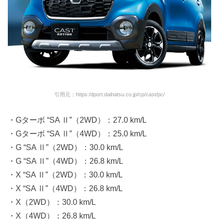
引用元：https:/dport.daihatsu.co.jp/cp/cast/pc/
・Gターボ “SA Ⅱ”（2WD）：27.0 km/L
・Gターボ “SA Ⅱ”（4WD）：25.0 km/L
・G “SA Ⅱ”（2WD）：30.0 km/L
・G “SA Ⅱ”（4WD）：26.8 km/L
・X “SA Ⅱ”（2WD）：30.0 km/L
・X “SA Ⅱ”（4WD）：26.8 km/L
・X（2WD）：30.0 km/L
・X（4WD）：26.8 km/L