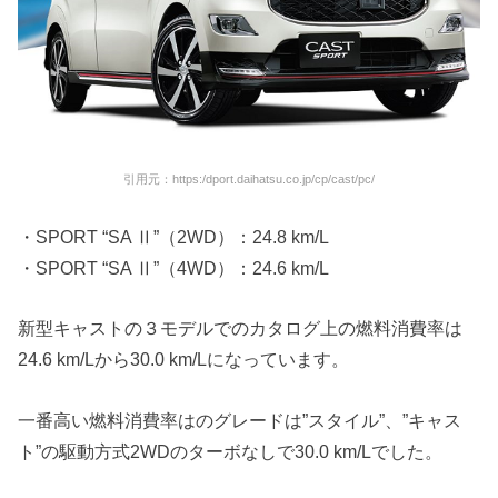
引用元：https:/dport.daihatsu.co.jp/cp/cast/pc/
・SPORT “SA Ⅱ”（2WD）：24.8 km/L
・SPORT “SA Ⅱ”（4WD）：24.6 km/L
新型キャストの３モデルでのカタログ上の燃料消費率は
24.6 km/Lから30.0 km/Lになっています。
一番高い燃料消費率はのグレードは”スタイル”、”キャス
ト”の駆動方式2WDのターボなしで30.0 km/Lでした。