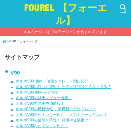
FOUREL 【フォーエ
search
ル】
本ページにはプロモーションが含まれています
HOME
サイトマップ
サイトマップ
V90
ボルボV90 価格・値段をグレード別に紹介！
ボルボV90の口コミ情報！ 評価や評判はどうなってる？
ボルボV90 納車時期情報！
ボルボV90の試乗レビュー情報！
ボルボV90での車中泊情報！
ボルボV90の燃費情報！ 実燃費はどれぐらい？
ボルボV90の色・カラー紹介！ 人気カラーはどれだ？
ボルボV90の値引き情報！ 相場や交渉術は？
ボルボV90のオプション紹介！