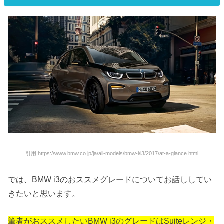
引用:https://www.bmw.co.jp/ja/all-models/bmw-i/i3/2017/at-a-glance.html
では、BMW i3のおススメグレードについてお話ししてい
きたいと思います。
筆者がおススメしたいBMW i3のグレードはSuiteレンジ・