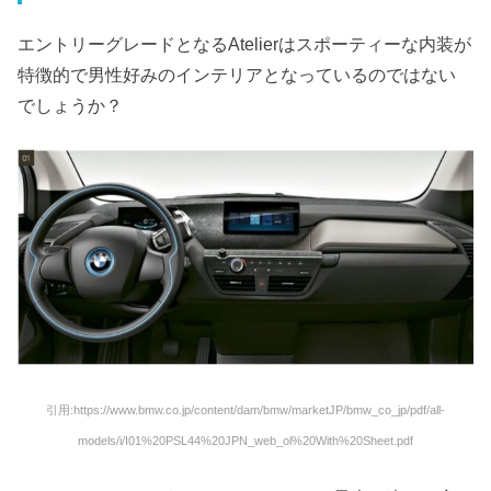
エントリーグレードとなるAtelierはスポーティーな内装が
特徴的で男性好みのインテリアとなっているのではない
でしょうか？
引用:https://www.bmw.co.jp/content/dam/bmw/marketJP/bmw_co_jp/pdf/all-
models/i/I01%20PSL44%20JPN_web_ol%20With%20Sheet.pdf