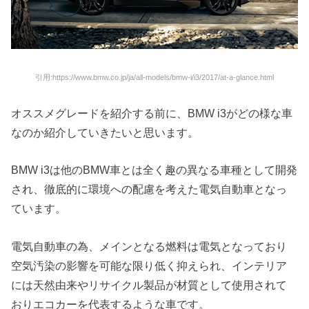
引用:https://www.bmw.co.jp/ja/all-models/bmw-i/i3/2017/at-a-glance.html
オススメグレードを紹介する前に、BMW i3がどの様な車
なのか紹介していきたいと思います。
BMW i3は他のBMW車とは全く趣の異なる車種として開発
され、徹底的に環境への配慮を考えた電気自動車となっ
ています。
電気自動車の為、メインとなる燃料は電気となっており
空気汚染の影響を可能な限り低く抑えられ、インテリア
には天然由来やリサイクル製品が材質として使用されて
おりエコカーを代表するような車です。