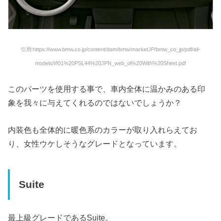
引用:https://www.bmw.co.jp/content/dam/bmw/marketJP/bmw_co_jp/pdf/all-
models/i/I01%20PSL44%20JPN_web_ol%20With%20Sheet.pdf
このパーツを使用する事で、車内全体に温かみのある印
象を我々に与えてくれるのではないでしょうか？
内装色も全体的に暖色系のカラーが取り入れらえてお
り、女性ウケしそうなグレードとなっています。
Suite
最上級グレードであるSuite。