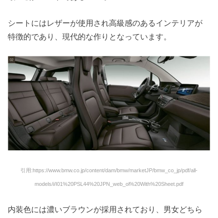
シートにはレザーが使用され高級感のあるインテリアが
特徴的であり、現代的な作りとなっています。
引用:https://www.bmw.co.jp/content/dam/bmw/marketJP/bmw_co_jp/pdf/all-
models/i/I01%20PSL44%20JPN_web_ol%20With%20Sheet.pdf
内装色には濃いブラウンが採用されており、男女どちら