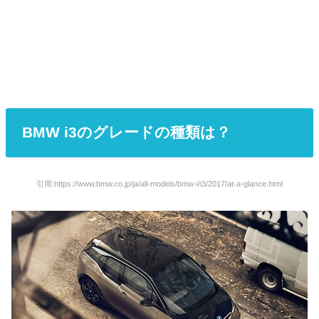
BMW i3のグレードの種類は？
引用:https://www.bmw.co.jp/ja/all-models/bmw-i/i3/2017/at-a-glance.html