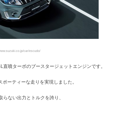
ww.suzuki.co.jp/car/escudo/
4L直噴ターボのブースタージェットエンジンです。
スポーティーな走り
を実現しました。
を取らない出力とトルクを誇り、