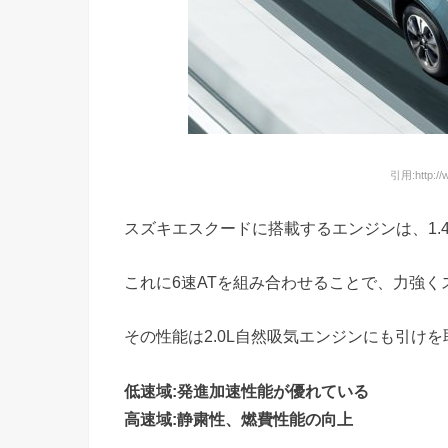
引用:http://w
スズキエスクードに搭載するエンジンは、1.
これに6速ATを組み合わせることで、
力強く
その性能は2.0L自然吸気エンジンにも引け
低速域:
発進加速性能が優れている
高速域:
静粛性、燃費性能の向上