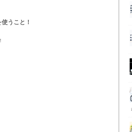
を使うこと！
！