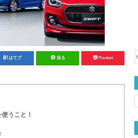
はてブ
送る
Pocket
を使うこと！
！