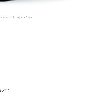
www.suzuki.co.jp/car/swift/
（5年）