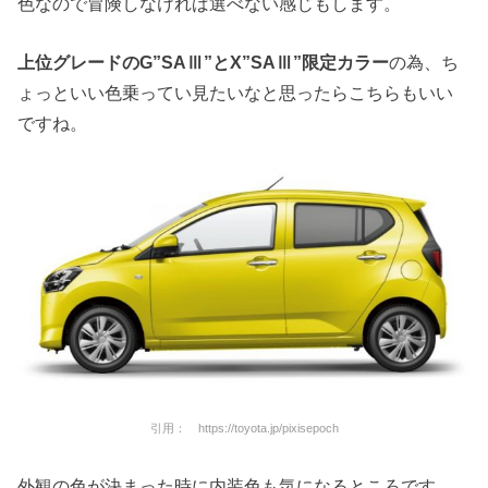
色なので冒険しなければ選べない感じもします。
上位グレードのG”SAⅢ”とX”SAⅢ”限定カラー
の為、ち
ょっといい色乗ってい見たいなと思ったらこちらもいい
ですね。
引用： https://toyota.jp/pixisepoch
外観の色が決まった時に内装色も気になるところです。