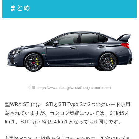
まとめ
引用：https:/www.subaru.jp/wrx/sti/design/exterior.html
型WRX STIには、STIとSTI Type Sの2つのグレードが用
意されていますが、カタログ燃費については、STIは9.4
km/L、STI Type Sは9.4 km/Lとなっており同じです。
新型WRX STIは燃費を向上させるために、可変バルブタ