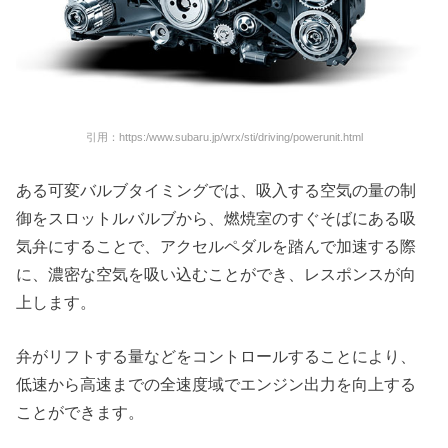
引用：https:/www.subaru.jp/wrx/sti/driving/powerunit.html
ある可変バルブタイミングでは、吸入する空気の量の制
御をスロットルバルブから、燃焼室のすぐそばにある吸
気弁にすることで、アクセルペダルを踏んで加速する際
に、濃密な空気を吸い込むことができ、レスポンスが向
上します。
弁がリフトする量などをコントロールすることにより、
低速から高速までの全速度域でエンジン出力を向上する
ことができます。