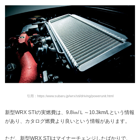
引用：https:/www.subaru.jp/wrx/sti/driving/powerunit.html
新型WRX STIの実燃費は、9.8㎞/Ｌ～10.3km/Lという情報
があり、カタログ燃費より良いという情報があります。
ただ、新型WRX STIはマイナーチェンジしたばかりで、