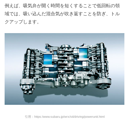
例えば、吸気弁が開く時間を短くすることで低回転の領
域では、吸い込んだ混合気が吹き返すことを防ぎ、トル
クアップします。
引用：https:/www.subaru.jp/wrx/sti/driving/powerunit.html