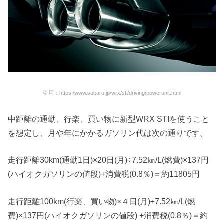
引用：https:/www.subaru.jp/wrx/sti/driving/powerunit.html
中距離の通勤、行楽、買い物に新型WRX STIを使うこと
を想定し、月や年にかかるガソリン代は次の通りです。
走行距離30km(通勤1日)×20日(月)÷7.52㎞/L(燃費)×137円
(ハイオクガソリンの値段)+消費税(0.8％)＝約11805円
走行距離100km(行楽、買い物)×４日(月)÷7.52㎞/L(燃
費)×137円(ハイオクガソリンの値段) +消費税(0.8％)＝約