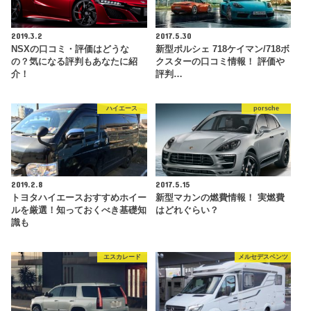
2019.3.2
2017.5.30
NSXの口コミ・評価はどうな
新型ポルシェ 718ケイマン/718ボ
の？気になる評判もあなたに紹
クスターの口コミ情報！ 評価や
介！
評判…
ハイエース
porsche
2019.2.8
2017.5.15
トヨタハイエースおすすめホイー
新型マカンの燃費情報！ 実燃費
ルを厳選！知っておくべき基礎知
はどれぐらい？
識も
エスカレード
メルセデスベンツ