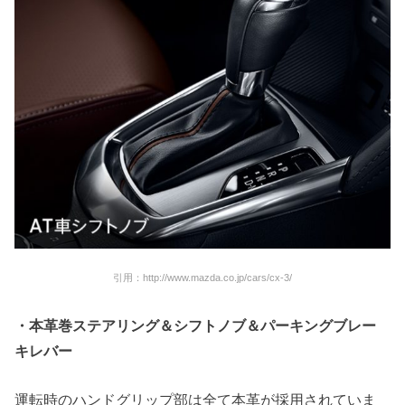
引用：http://www.mazda.co.jp/cars/cx-3/
・
本革巻
ステアリング＆シフトノブ＆パーキングブレー
キレバー
運転時のハンドグリップ部は全て本革が採用されていま