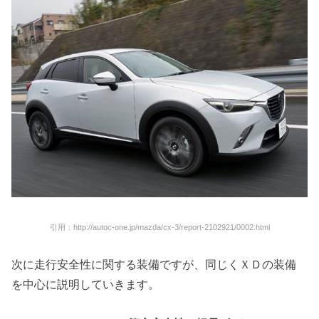
引用：http://autoc-one.jp/mazda/cx-3/report-2102921/0002.html
次に走行安全性に関する装備ですが、同じくＸＤの装備
を中心に説明していきます。