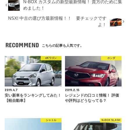
N-BOX カスタムの新型最新情報！ 貴方のために集
めました！
NSX! 中古の選び方最新情報！！ 要チェックです
よ！
RECOMMEND
こちらの記事も人気です。
eKワゴン
ホンダ
2019.4.7
2019.2.15
安い新車をランキングしてみた！
レジェンドの口コミ情報！ 評価
【軽自動車】
や評判はどうなってる？
シャトル
N-BOX SLASH