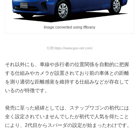
Image converted using ifftoany
引用:https://www.goo-net.com/
それ以外にも、車線や歩行者の位置関係を自動的に把握
する仕組みやカメラが設置されており前の車体との距離
を測り適切な距離感覚を維持する仕組みなどが存在して
いるのが特徴です。
発売に至った経緯としては、ステップワゴンの初代には
全く設定されていませんでしたが初代で人気を得たこと
により、2代目からスパーダの設定が始まったわけです。