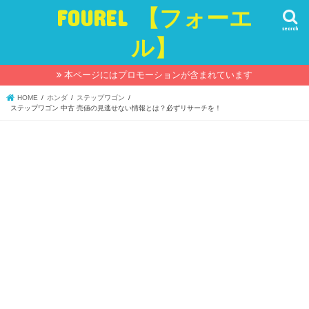
FOUREL 【フォーエ
search
ル】
本ページにはプロモーションが含まれています
HOME
ホンダ
ステップワゴン
ステップワゴン 中古 売値の見逃せない情報とは？必ずリサーチを！