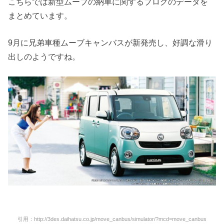
こちらでは新型ムーブの納車に関するブログのデータを
まとめています。
9月に兄弟車種ムーブキャンバスが新発売し、好調な滑り
出しのようですね。
引用：http://3des.daihatsu.co.jp/move_canbus/simulator/?mcd=move_canbus