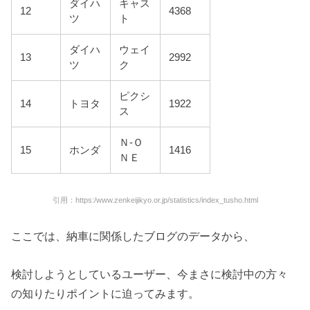
ダイハ
キャス
12
4368
ツ
ト
ダイハ
ウェイ
13
2992
ツ
ク
ピクシ
14
トヨタ
1922
ス
Ｎ-Ｏ
15
ホンダ
1416
ＮＥ
引用：https:/www.zenkeijikyo.or.jp/statistics/index_tusho.html
ここでは、納車に関係したブログのデータから、
検討しようとしているユーザー、今まさに検討中の方々
の知りたりポイントに迫ってみます。