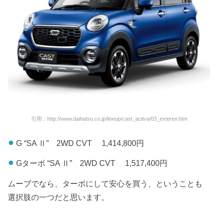
引用：http://www.daihatsu.co.jp/lineup/cast_activa/03_exterior.htm
G “SA Ⅱ” 2WD CVT 1,414,800円
Gターボ “SA Ⅱ” 2WD CVT 1,517,400円
ムーブでなら、ターボにして安心を買う、ということも
選択肢の一つだと思います。