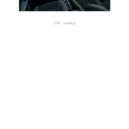
引用：renault.jp