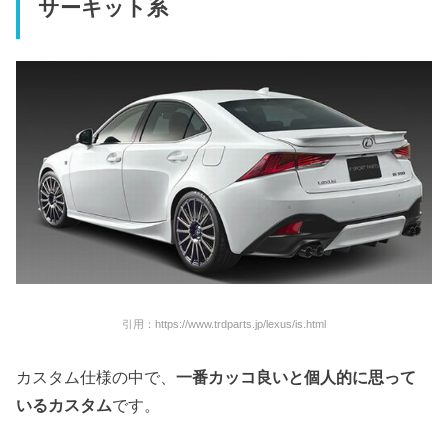
サーキット系
引用：https://www.trdparts.jp/lexus/is.html
カスタム仕様の中で、
一番カッコ良いと個人的に思って
いるカスタム
です。