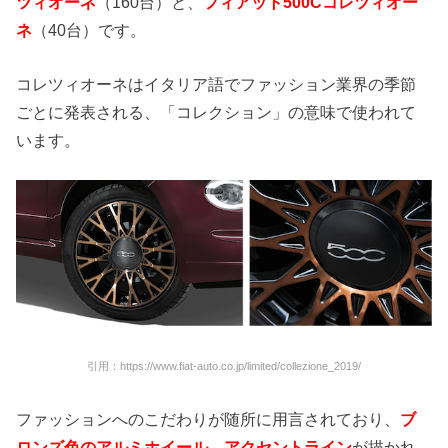
ツィオーネ
（160台）と、
フィアット500Cコレツィオー
ネ
（40台）です。
コレツィオーネはイタリア語でファッション業界の季節
ごとに発表される、「コレクション」の意味で使われて
います。
引用：https://www.fiat-auto.co.jp/limited/collezione_2019/
ファッションへのこだわりが随所に用言されており、
ブ
ロンズ色のアルミホイール
、
アクセントライン
が描かれ