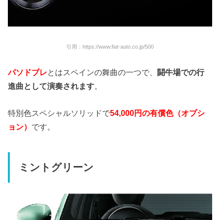
引用：https://www.fiat-auto.co.jp/500
パソドブレ
とはスペインの舞曲の一つで、
闘牛場での行
進曲として演奏されます
。
特別色スペシャルソリッドで
54,000円の有償色（オプシ
ョン）
です。
ミントグリーン