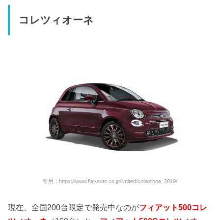
コレツィオーネ
引用：https://www.fiat-auto.co.jp/limited/collezione_2019/
現在、全国200台限定で発売中なのが
フィアット500コレ