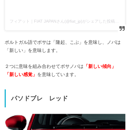
フィアット｜FIAT JAPANさん(@fiat_jp)がシェアした投稿
–
2
ポルトガル語でボサは「隆起、こぶ」を意味し、ノバは
「新しい」を意味します。
２つに意味を組み合わせてボサノバは
「新しい傾向」
「新しい感覚」
を意味しています。
パソドブレ レッド