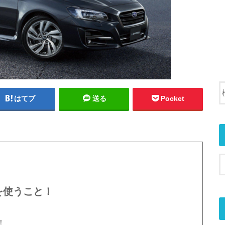
はてブ
送る
Pocket
を使うこと！
！