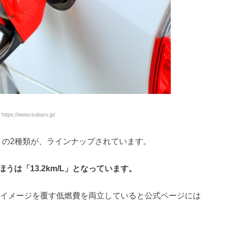
tps://www.subaru.jp/
cc」の2種類が、ラインナップされています。
cのほうは「13.2km/L」となっています。
ボのイメージを覆す低燃費を両立していると公式ページには