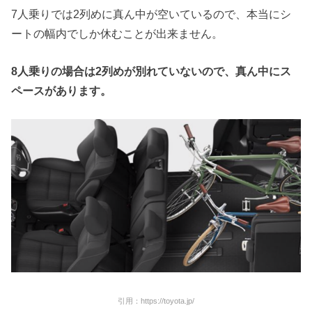
7人乗りでは2列めに真ん中が空いているので、本当にシ
ートの幅内でしか休むことが出来ません。
8
人乗りの場合は
2
列めが別れていないので、真ん中にス
ペースがあります。
引用：https://toyota.jp/