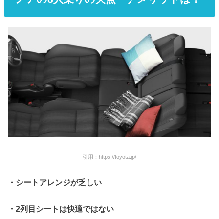
引用：https://toyota.jp/
・シートアレンジが乏しい
・
2
列目シートは快適ではない