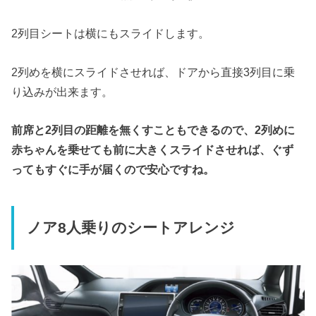
2列目シートは横にもスライドします。
2列めを横にスライドさせれば、ドアから直接3列目に乗
り込みが出来ます。
前席と
2
列目の距離を無くすこともできるので、
2
列めに
赤ちゃんを乗せても前に大きくスライドさせれば、ぐず
ってもすぐに手が届くので安心ですね。
ノア
8
人乗りのシートアレンジ