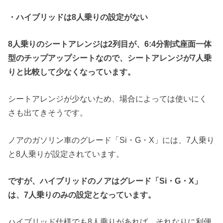
・ハイブリッドは
8
人乗りの設定がない
8
人乗りのシートアレンジは
2
列目が、
6:4
分割式座面一体
型のチップアップシートなので、シートアレンジが
7
人乗
りと比較して少なくなっています。
シートアレンジが少ないため、場合によっては使いにく
さも出てきそうです。
ノアのガソリン車のグレード「Si・G・X」には、7人乗り
と8人乗りが設定されています。
ですが、ハイブリッドのノアはグレード「
Si
・
G
・
X
」
は、
7
人乗りのみの設定となっています。
ハイブリッド仕様でも8人乗りがあれば、それなりに利便