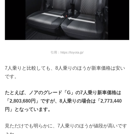
引用：https://toyota.jp/
7人乗りと比較しても、8人乗りのほうが新車価格は安い
です。
たとえば、ノアのグレード「
G
」の
7
人乗り新車価格は
「
2,803,680
円」ですが、
8
人乗りの場合は「
2,773,440
円」となっています。
見ただけでも明らかに、7人乗りのほうが値段が高いです
よね。