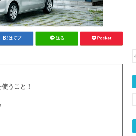
はてブ
送る
Pocket
を使うこと！
！