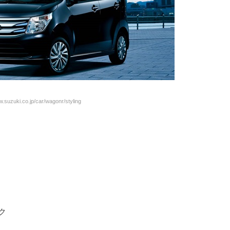
suzuki.co.jp/car/wagonr/styling
ク