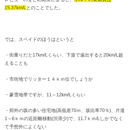
15.37km/L
とのことでした。
では、スペイドのほうはというと
・街乗りだと17km/Lくらい、下道で遠出すると20km/L超
えることも
・市街地でリッター１４ｋｍ位でしょうか
・豪雪地帯ですが、11～12km/Lくらい
・郊外の坂の多い住宅地(高低差70ｍ、坂比率70％)、片道
1～6ｋｍの近距離移動(渋滞少)で、11.7ｋｍ/Lしかでなく
て予想外によくない