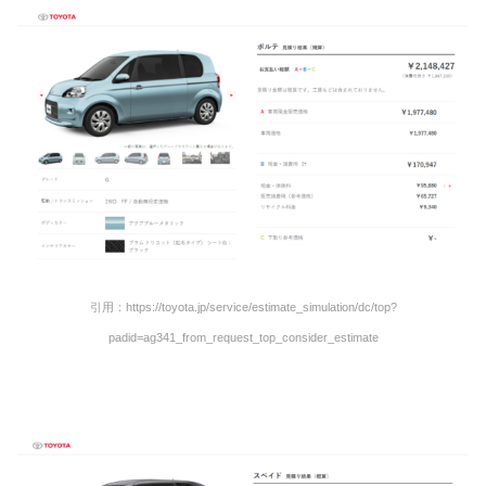
引用：https://toyota.jp/service/estimate_simulation/dc/top?
padid=ag341_from_request_top_consider_estimate