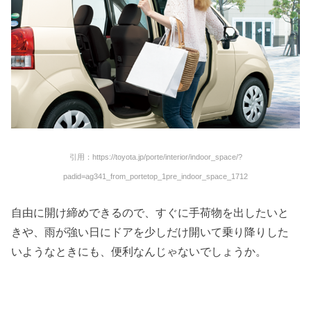
引用：https://toyota.jp/porte/interior/indoor_space/?
padid=ag341_from_portetop_1pre_indoor_space_1712
自由に開け締めできるので、すぐに手荷物を出したいと
きや、雨が強い日にドアを少しだけ開いて乗り降りした
いようなときにも、便利なんじゃないでしょうか。