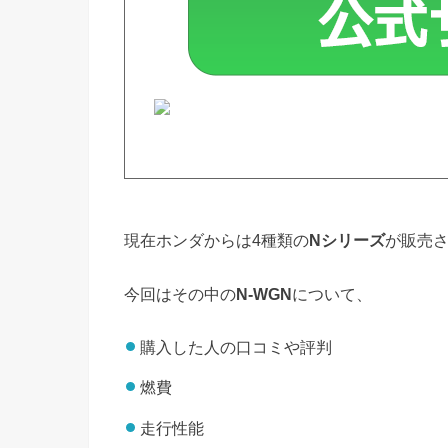
現在ホンダからは4種類の
Nシリーズ
が販売
今回はその中の
N-WGN
について、
購入した人の口コミや評判
燃費
走行性能