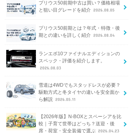
プリウス50前期中古は買い？価格相場
と狙い目グレードを紹介
2026.08.05
プリウス50前期とは？年式・特徴・後
期との違いを詳しく紹介
2026.08.04
ランエボ10ファイナルエディションの
スペック・評価を紹介します。
2026.08.03
雪道は4WDでもスタッドレスが必要？
駆動方式と冬タイヤの違いを安全面か
ら解説
2026.05.11
【2026年版】N-BOXとスペーシアを比
較｜子育て世帯はどっち？送迎・後
席・荷室・安全装備で選ぶ
2026.04.23