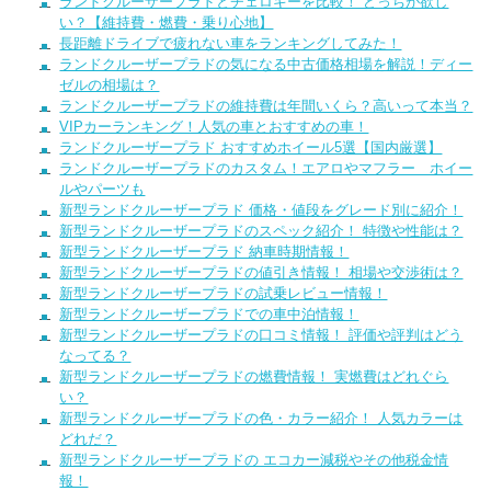
ランドクルーザープラドとチェロキーを比較！ どっちが欲し
い？【維持費・燃費・乗り心地】
長距離ドライブで疲れない車をランキングしてみた！
ランドクルーザープラドの気になる中古価格相場を解説！ディー
ゼルの相場は？
ランドクルーザープラドの維持費は年間いくら？高いって本当？
VIPカーランキング！人気の車とおすすめの車！
ランドクルーザープラド おすすめホイール5選【国内厳選】
ランドクルーザープラドのカスタム！エアロやマフラー ホイー
ルやパーツも
新型ランドクルーザープラド 価格・値段をグレード別に紹介！
新型ランドクルーザープラドのスペック紹介！ 特徴や性能は？
新型ランドクルーザープラド 納車時期情報！
新型ランドクルーザープラドの値引き情報！ 相場や交渉術は？
新型ランドクルーザープラドの試乗レビュー情報！
新型ランドクルーザープラドでの車中泊情報！
新型ランドクルーザープラドの口コミ情報！ 評価や評判はどう
なってる？
新型ランドクルーザープラドの燃費情報！ 実燃費はどれぐら
い？
新型ランドクルーザープラドの色・カラー紹介！ 人気カラーは
どれだ？
新型ランドクルーザープラドの エコカー減税やその他税金情
報！