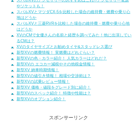
スバルXVのアクセサリーのおすすめはこれ!?アクセサリー電源
やソケットも！
スバルXVとマツダCX-5を比較した場合の維持費・燃費や乗り心
地はどうか
スバルXVと三菱RVRを比較した場合の維持費・燃費や乗り心地
はどうか
XVのCMで女優さんの名前と経歴を調べてみた！他に出演してい
るCMは？
XVのタイヤサイズとお勧めタイヤ&スタッドレス選び
新型XVの燃費情報！ 実燃費はどれぐらい？
新型XVの色・カラー紹介！ 人気カラーはどれだ？
新型XVの エコカー減税やその他税金情報！
新型XV 納車時期情報！
新型XVの値引き情報！ 相場や交渉術は？
新型XVの試乗レビュー情報！
新型XV 価格・値段をグレード別に紹介！
新型XVのスペック紹介！ 特徴や性能は？
新型XVのオプション紹介！
スポンサーリンク