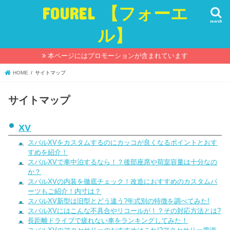
FOUREL 【フォーエ
search
ル】
本ページにはプロモーションが含まれています
HOME
サイトマップ
サイトマップ
XV
スバルXVをカスタムするのにカッコが良くなるポイントとおす
すめを紹介！
スバルXVで車中泊するなら！？後部座席や荷室容量は十分なの
か？
スバルXVの内装を徹底チェック！改造におすすめのカスタムパ
ーツもご紹介！内寸は？
スバルXV新型は旧型とどう違う?年式別の特徴を調べてみた!
スバルXVにはこんな不具合やリコールが！？その対応方法とは?
長距離ドライブで疲れない車をランキングしてみた！