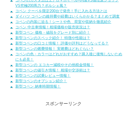
コペンのカスタムはエアロ＋ホイール+内装VS個性派ショップ
VS究極200馬力？ポルシェ風？
コペン クーペを限定200台で発売！手に入れる方法とは
ダイハツ コペンの維持費や経費はいくらかかる？まとめて調査
コペンの内装に迫る！シートや色 荷室や収納を徹底紹介
コペン 中古車情報！相場価格や販売状況は？
新型コペン 価格・値段をグレード別に紹介！
新型コペンのスペック紹介！ 特徴や性能は？
新型コペンの口コミ情報！ 評価や評判はどうなってる？
新型コペンの燃費情報！ 実燃費はどれぐらい？
コペンの色・カラーはどれがおすすめ？購入後に後悔しないため
にも必見！
新型コペンの エコカー減税やその他税金情報！
新型コペンの値引き情報！ 相場や交渉術は？
新型コペンの試乗レビュー情報！
新型コペンのオプション紹介！
新型コペン 納車時期情報！
スポンサーリンク