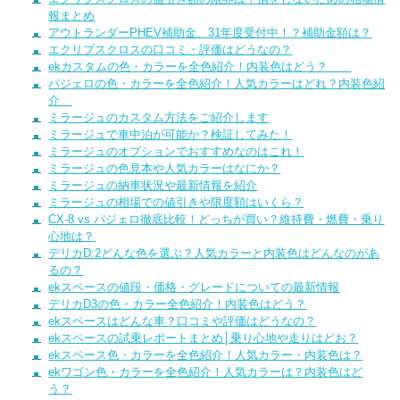
報まとめ
アウトランダーPHEV補助金、31年度受付中！？補助金額は？
エクリプスクロスの口コミ・評価はどうなの？
ekカスタムの色・カラーを全色紹介！内装色はどう？
パジェロの色・カラーを全色紹介！人気カラーはどれ？内装色紹
介
ミラージュのカスタム方法をご紹介します
ミラージュで車中泊が可能か？検証してみた！
ミラージュのオプションでおすすめなのはこれ！
ミラージュの色見本や人気カラーはなにか？
ミラージュの納車状況や最新情報を紹介
ミラージュの相場での値引きや限度額はいくら？
CX-8 vs パジェロ徹底比較！どっちが買い？維持費・燃費・乗り
心地は？
デリカD:2どんな色を選ぶ？人気カラーと内装色はどんなのがあ
るの？
ekスペースの値段・価格・グレードについての最新情報
デリカD3の色・カラー全色紹介！内装色はどう？
ekスペースはどんな車？口コミや評価はどうなの？
ekスペースの試乗レポートまとめ│乗り心地や走りはどお？
ekスペース色・カラーを全色紹介！人気カラー・内装色は？
ekワゴン色・カラーを全色紹介！人気カラーは？内装色はど
う？