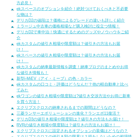
方必見！
ekスペースのオプションを紹介！絶対つけておくべきと不必要
な物は？
デリカD2の値段は？価格によるグレードの違いも詳しく紹介
ミラージュ中古車の価格相場など購入検討に役立つ情報！
デリカD2で車中泊！快適にするためのグッズやノウハウをご紹
介
ekカスタムの値引き相場や限度額は？値引きの方法もお届
け！
ekスペースの値引き相場や限度額は？値引きの方法もお届
け！
ekカスタムの納車最新情報を調査！納車ブログのまとめやお得
な値引き情報も！
新型i-MiEV（アイ・ミーブ）の色・カラー
ekカスタムの口コミ・評価はどうなんだ？他の軽自動車と比べ
てみた
ekワゴンの値引き相場や限度額は?値引き交渉方法やお得に新車
を買う方法！
エクリプスクロスの納車されるまでの期間はどうなの？
三菱ランサーエボリューションの進化？ランエボ11復活？
デリカD3の値引き相場や限度額は？値引きの方法もお届け！
RVRの値引き相場や限度額は？値引きの方法もお届け！
エクリプスクロスに設定されるオプションの装備はどうなの？
エクリプスクロスの値引き額の限界は？損をしないための相場情