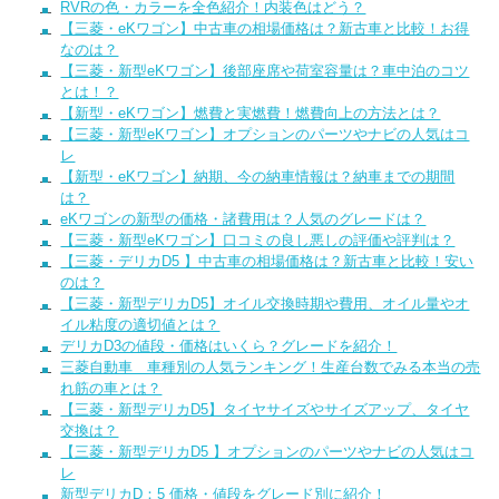
RVRの色・カラーを全色紹介！内装色はどう？
【三菱・eKワゴン】中古車の相場価格は？新古車と比較！お得
なのは？
【三菱・新型eKワゴン】後部座席や荷室容量は？車中泊のコツ
とは！？
【新型・eKワゴン】燃費と実燃費！燃費向上の方法とは？
【三菱・新型eKワゴン】オプションのパーツやナビの人気はコ
レ
【新型・eKワゴン】納期、今の納車情報は？納車までの期間
は？
eKワゴンの新型の価格・諸費用は？人気のグレードは？
【三菱・新型eKワゴン】口コミの良し悪しの評価や評判は？
【三菱・デリカD5 】中古車の相場価格は？新古車と比較！安い
のは？
【三菱・新型デリカD5】オイル交換時期や費用、オイル量やオ
イル粘度の適切値とは？
デリカD3の値段・価格はいくら？グレードを紹介！
三菱自動車 車種別の人気ランキング！生産台数でみる本当の売
れ筋の車とは？
【三菱・新型デリカD5】タイヤサイズやサイズアップ、タイヤ
交換は？
【三菱・新型デリカD5 】オプションのパーツやナビの人気はコ
レ
新型デリカD：5 価格・値段をグレード別に紹介！