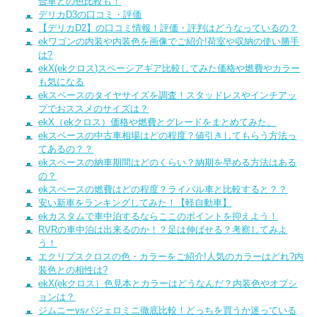
合車との色比較も！
デリカD3の口コミ・評価
【デリカD2】の口コミ情報！評価・評判はどうなっているの？
ekワゴンの内装や内装色を画像でご紹介!荷室や収納の使い勝手
は?
ekX(ekクロス)スペーシアギア比較してみた価格や燃費やカラー
も気になる
ekスペースのタイヤサイズを調査！スタッドレスやインチアッ
プでおススメのサイズは？
ekX（ekクロス）価格や燃費とグレードをまとめてみた。
ekスペースの中古車相場はどの程度？値引きしてもらう方法っ
てあるの？？
ekスペースの納車期間はどのくらい？納期を早める方法はある
の？
ekスペースの燃費はどの程度？ライバル車と比較すると？？
安い新車をランキングしてみた！【軽自動車】
ekカスタムで車中泊するならここのポイントを抑えよう！
RVRの車中泊は出来るのか！？足は伸ばせる？考察してみよ
う！
エクリプスクロスの色・カラーをご紹介!人気のカラーはどれ?内
装色との相性は?
ekX(ekクロス）色見本とカラーはどうなんだ？内装色やオプシ
ョンは？
ジムニーvsパジェロミニ徹底比較！どっちを買うか迷っている